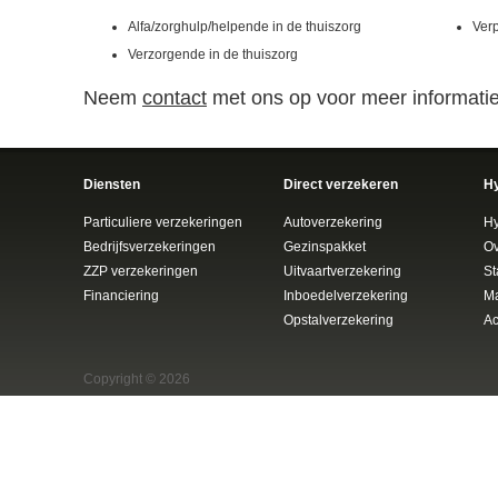
Alfa/zorghulp/helpende in de thuiszorg
Verp
Verzorgende in de thuiszorg
Neem
contact
met ons op voor meer informatie
Diensten
Direct verzekeren
H
Particuliere verzekeringen
Autoverzekering
H
Bedrijfsverzekeringen
Gezinspakket
Ov
ZZP verzekeringen
Uitvaartverzekering
St
Financiering
Inboedelverzekering
Ma
Opstalverzekering
Ac
Copyright © 2026