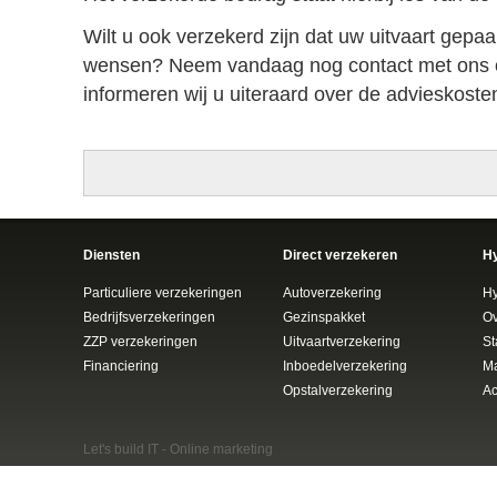
Wilt u ook verzekerd zijn dat uw uitvaart gepa
wensen? Neem vandaag nog contact met ons o
informeren wij u uiteraard over de advieskosten
Diensten
Direct verzekeren
H
Particuliere verzekeringen
Autoverzekering
Hy
Bedrijfsverzekeringen
Gezinspakket
Ov
ZZP verzekeringen
Uitvaartverzekering
St
Financiering
Inboedelverzekering
Ma
Opstalverzekering
Ac
Let's build IT -
Online marketing