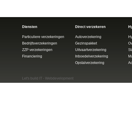
Diensten
Direct verzekeren
H
Particuliere verzekeringen
Autoverzekering
Hy
Bedrijfsverzekeringen
Gezinspakket
Ov
ZZP verzekeringen
Uitvaartverzekering
St
Financiering
Inboedelverzekering
Ma
Opstalverzekering
Ac
Let's build IT -
Webdevelopment