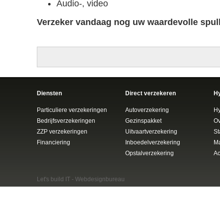
Audio-, video
Verzeker vandaag nog uw waardevolle spul
Diensten
Direct verzekeren
H
Particuliere verzekeringen
Autoverzekering
Hy
Bedrijfsverzekeringen
Gezinspakket
Ov
ZZP verzekeringen
Uitvaartverzekering
St
Financiering
Inboedelverzekering
Ma
Opstalverzekering
Ac
Let's build IT -
Webdesignbureau