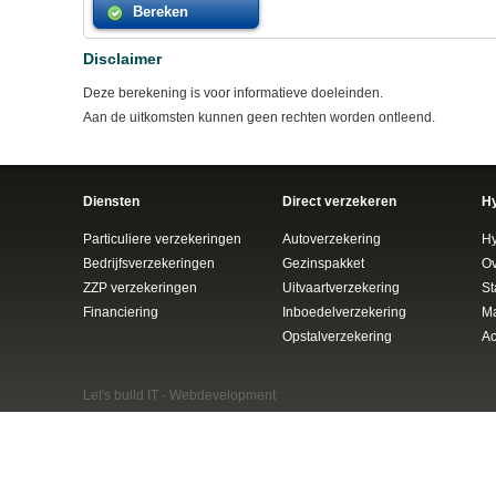
Disclaimer
Deze berekening is voor informatieve doeleinden.
Aan de uitkomsten kunnen geen rechten worden ontleend.
Diensten
Direct verzekeren
H
Particuliere verzekeringen
Autoverzekering
Hy
Bedrijfsverzekeringen
Gezinspakket
Ov
ZZP verzekeringen
Uitvaartverzekering
St
Financiering
Inboedelverzekering
Ma
Opstalverzekering
Ac
Let's build IT -
Webdevelopment