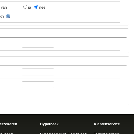
s van
ja
nee
id?
verzekeren
Hypotheek
Klantenservice