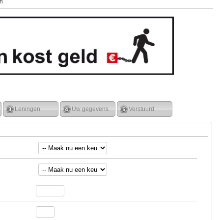
n
Leningen
Uw gegevens
Verstuurd