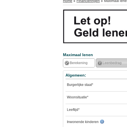
Home
Financieringen
Maximaal lene
Maximaal lenen
Berekening
Leenbedrag
Algemeen:
Burgerlijke staat*
Woonsituatie*
Leeftijd*
Inwonende kinderen