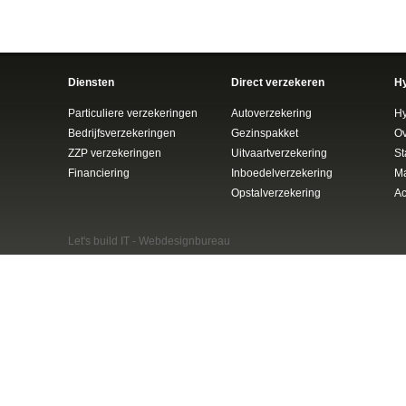
Diensten
Direct verzekeren
H
Particuliere verzekeringen
Autoverzekering
Hy
Bedrijfsverzekeringen
Gezinspakket
Ov
ZZP verzekeringen
Uitvaartverzekering
St
Financiering
Inboedelverzekering
Ma
Opstalverzekering
Ac
Let's build IT -
Webdesignbureau